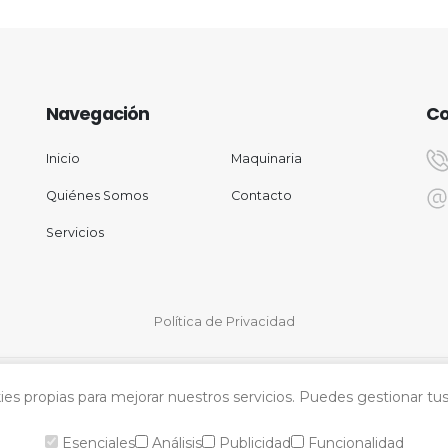
Navegación
Co
Inicio
Maquinaria
Quiénes Somos
Contacto
Servicios
Política de Privacidad
s propias para mejorar nuestros servicios. Puedes gestionar tus
Esenciales
Análisis
Publicidad
Funcionalidad
Ovens Maquinaria © 2026. All Rights Reserved.