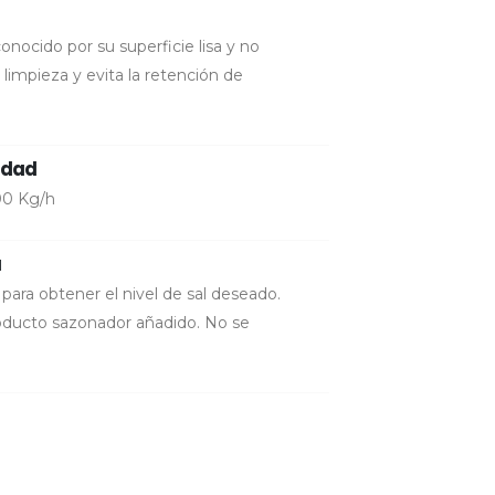
conocido por su superficie lisa y no
la limpieza y evita la retención de
idad
00 Kg/h
a
para obtener el nivel de sal deseado.
roducto sazonador añadido. No se